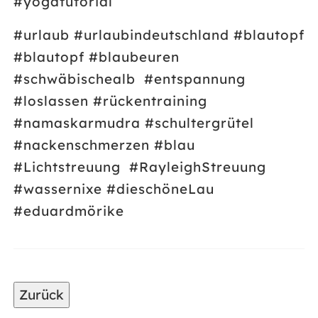
#yogatutorial
#urlaub #urlaubindeutschland #blautopf
#blautopf #blaubeuren
#schwäbischealb
#entspannung
#loslassen #rückentraining
#namaskarmudra #schultergrütel
#nackenschmerzen #blau
#Lichtstreuung
#RayleighStreuung
#wassernixe #dieschöneLau
#eduardmörike
Zurück