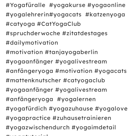
#Yogafüralle
#yogakurse #yogaonline
#yogalehrerin
#yogacats
#katzenyoga
#catyoga #CatYogaClub
#spruchderwoche #zitatdestages
#dailymotivation
#motivation
#tanjayogaberlin
#yogaanfänger #yogalivestream
#anfängeryoga #motivation #yogacats
#mattenknutscher #catyogaclub
#yogaanfänger #yogalivestream
#anfängeryoga
#yogalernen
#yogafürdich
#yogazuhause #yogalove
#yogapractice
#zuhausetrainieren
#yogazwischendurch
#yogaimdetail